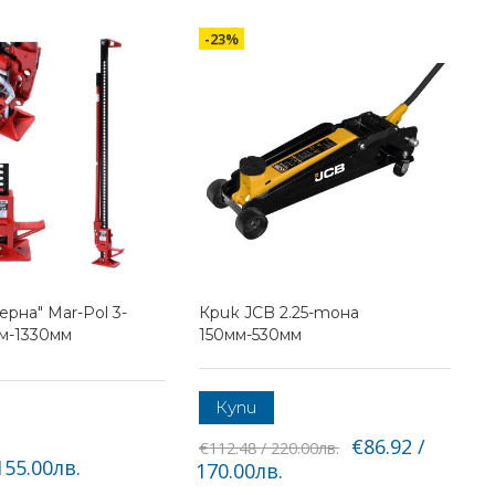
-23%
рна" Mar-Pol 3-
Крик JCB 2.25-тона
м-1330мм
150мм-530мм
Купи
€86.92 /
€112.48 / 220.00лв.
155.00лв.
170.00лв.