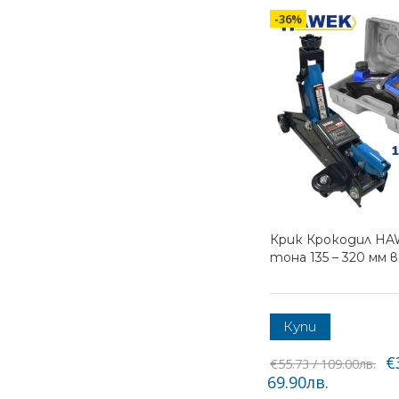
-36%
Крик Крокодил HA
тона 135 – 320 мм 
Купи
€
€55.73 / 109.00лв.
69.90лв.