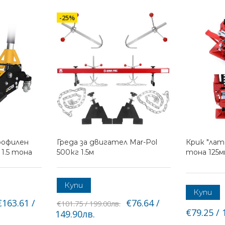
-25%
рофилен
Греда за двигател Mar-Pol
Крик "лате
1.5 тона
500кг 1.5м
тона 125м
Купи
Купи
€163.61 /
€76.64 /
€101.75 / 199.00лв.
€79.25 / 
149.90лв.