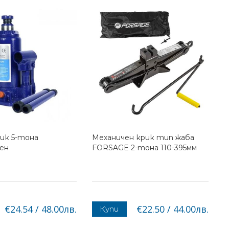
ик 5-тона
Механичен крик тип жаба
чен
FORSAGE 2-тона 110-395мм
€24.54 / 48.00лв.
€22.50 / 44.00лв.
Купи