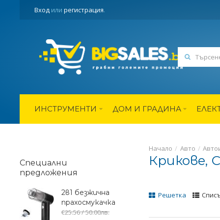
Вход
или
регистрация
.
ИНСТРУМЕНТИ
ДОМ И ГРАДИНА
ЕЛЕК
Начало
Авто
Авто
Крикове, 
Специални
предложения
2в1 безжична
Решетка
Спис
прахосмукачка
€25.56 / 50.00лв.