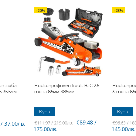
-20%
-23%
ип жаба
Нископрофилен крик BJC 2.5
Нископроф
5-35.5мм
тона 85мм-385мм
3-тона 8
Купи
Купи
€89.48 /
/ 37.00лв.
€111.97 / 219.00лв.
€96.63 / 18
175.00лв.
145.00лв.