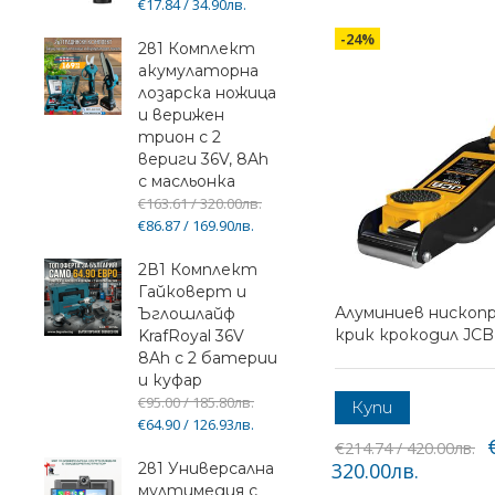
€17.84 / 34.90лв.
-24%
2в1 Комплект
акумулаторна
лозарска ножица
и верижен
трион с 2
вериги 36V, 8Ah
с масльонка
€163.61 / 320.00лв.
€86.87 / 169.90лв.
2В1 Комплект
Гайковерт и
Алуминиев нископ
Ъглошлайф
крик крокодил JCB 
KrafRoyal 36V
8Ah с 2 батерии
и куфар
€95.00 / 185.80лв.
Купи
€64.90 / 126.93лв.
€214.74 / 420.00лв.
320.00лв.
2в1 Универсална
мултимедия с