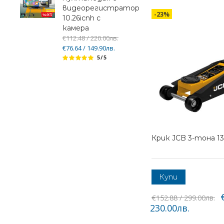
видеорегистратор
-23%
10.26icnh с
камера
€112.48 / 220.00лв.
€76.64 / 149.90лв.
5/5
Крик JCB 3-тона 1
Купи
€152.88 / 299.00лв.
230.00лв.