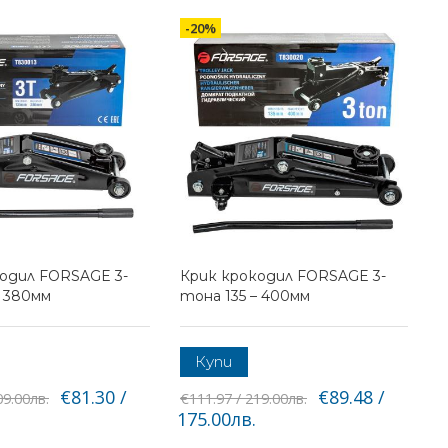
-20%
одил FORSAGE 3-
Крик крокодил FORSAGE 3-
– 380мм
тона 135 – 400мм
Купи
€81.30 /
€89.48 /
09.00лв.
€111.97 / 219.00лв.
175.00лв.