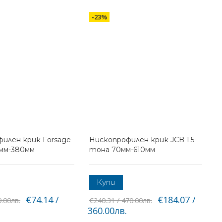
-23%
илен крик Forsage
Нископрофилен крик JCB 1.5-
5мм-380мм
тона 70мм-610мм
Купи
€74.14 /
€184.07 /
9.00лв.
€240.31 / 470.00лв.
360.00лв.