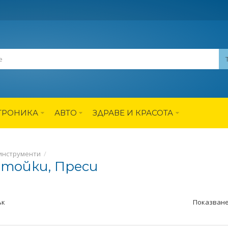
ТРОНИКА
АВТО
ЗДРАВЕ И КРАСОТА
инструменти
Стойки, Преси
ък
Показване