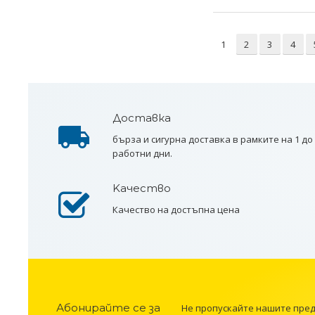
1
2
3
4
Доставка
бърза и сигурна доставка в рамките на 1 до
работни дни.
Kачество
Качество на достъпна цена
Абонирайте се за
Не пропускайте нашите пре