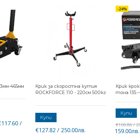
-24%
33мм-465мм
Крик за скоростна кутия
Крик крок
ROCKFORCE 110 - 220см 500кг
тона 135 
Купи
Купи
€117.60 /
€106.86 / 2
€127.82 / 250.00лв.
159.00лв.