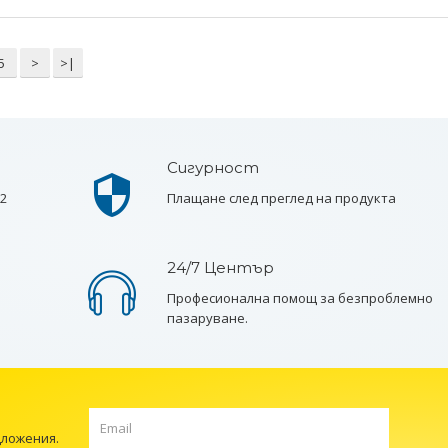
5
>
>|
Сигурност
 2
Плащане след преглед на продукта
24/7 Център
Професионална помощ за безпроблемно
пазаруване.
дложения.