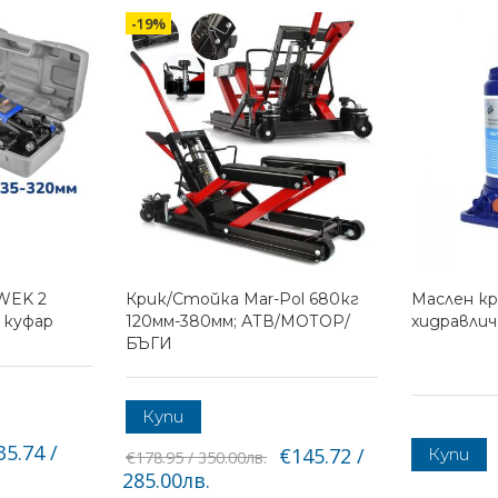
-19%
WEK 2
Крик/Стойка Mar-Pol 680кг
Маслен кр
в куфар
120мм-380мм; АТВ/МОТОР/
хидравли
БЪГИ
Купи
35.74 /
€145.72 /
Купи
€178.95 / 350.00лв.
285.00лв.