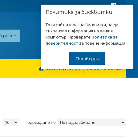
Последвайте ни:
Политика за бисквитки
Този сайт използва бисквитки, за да
съхранява информация на вашия
0899929199
компютър. Проверете
Политика за
Свържете се с нас!
поверителност
за повече информация.
Потвърди
КОШНИЦА
0
€0.00 / 0.00ЛВ.
:
Подреждане по: