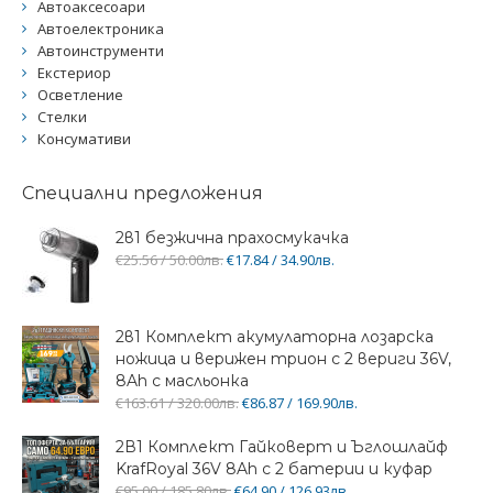
Автоаксесоари
Автоелектроника
Автоинструменти
Екстериор
Осветление
Стелки
Консумативи
Специални предложения
2в1 безжична прахосмукачка
€25.56 / 50.00лв.
€17.84 / 34.90лв.
2в1 Комплект акумулаторна лозарска
ножица и верижен трион с 2 вериги 36V,
8Ah с масльонка
€163.61 / 320.00лв.
€86.87 / 169.90лв.
2В1 Комплект Гайковерт и Ъглошлайф
KrafRoyal 36V 8Ah с 2 батерии и куфар
€95.00 / 185.80лв.
€64.90 / 126.93лв.