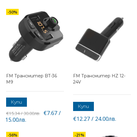
-50%
FM Трансмитер BT-36
FM Трансмитер HZ 12-
M9
24V
Купи
Купи
€7.67 /
€15.34 / 30.00лв.
€12.27 / 24.00лв.
15.00лв.
-56%
-21%