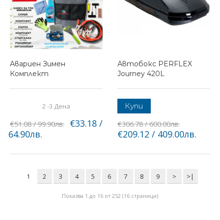
Авариен Зимен
Автобокс PERFLEX
Комплект
Journey 420L
Купи
2 -3 Дена
€33.18 /
€51.08 / 99.90лв.
€306.78 / 600.00лв.
64.90лв.
€209.12 / 409.00лв.
1
2
3
4
5
6
7
8
9
>
>|
Показва 1 до 16 от 252 (16 страници)