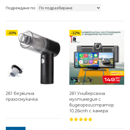
Подреждане по:
-30%
-32%
2в1 безжична
2в1 Универсална
прахосмукачка
мултимедия с
видеорегистратор
10.26icnh с камера