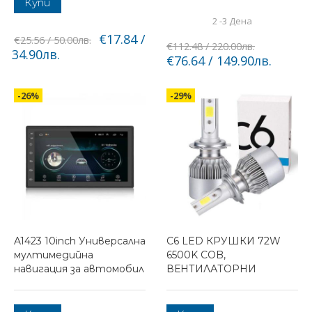
Купи
2 -3 Дена
€17.84 /
€25.56 / 50.00лв.
€112.48 / 220.00лв.
34.90лв.
€76.64 / 149.90лв.
-26%
-29%
A1423 10inch Универсална
C6 LED КРУШКИ 72W
мултимедийна
6500K COB,
навигация за автомобил
ВЕНТИЛАТОРНИ