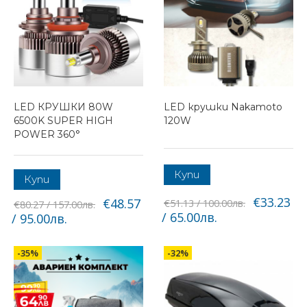
LED КРУШКИ 80W
LED крушки Nakamoto
6500K SUPER HIGH
120W
POWER 360°
Купи
Купи
€33.23
€48.57
€51.13 / 100.00лв.
€80.27 / 157.00лв.
/ 65.00лв.
/ 95.00лв.
-35%
-32%