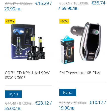
€35.74
€15.29 /
€53.69 / 105.00лв.
€21.47 / 42.00лв.
/ 69.90лв.
29.90лв.
-37%
-60%
COB LED КРУШКИ 90W
FM Transmitter X8 Plus
6500K 360°
Купи
Купи
€10.17 /
€28.12 /
€25.56 / 50.00лв.
€44.48 / 87.00лв.
19.90лв.
55.00лв.