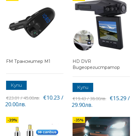
FM Трансмитер M1
HD DVR
Видеорегистратор
Купи
Купи
€10.23 /
€15.29 /
€23.01 / 45.00лв.
€19.43 / 38.00лв.
20.00лв.
29.90лв.
-39%
-35%