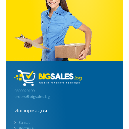
0899929199
orders@bigsales.bg
Информация
За нас
Доствка