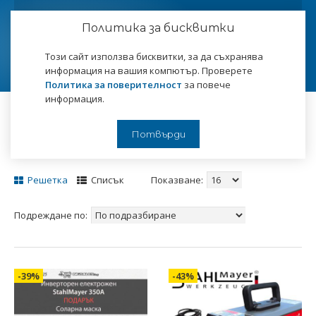
Политика за бисквитки
Този сайт използва бисквитки, за да съхранява
информация на вашия компютър. Проверете
Политика за поверителност
за повече
информация.
Начало
Инструменти
Заваръчна техника
Електрожени
Потвърди
Решетка
Списък
Показване:
Подреждане по:
-39%
-43%