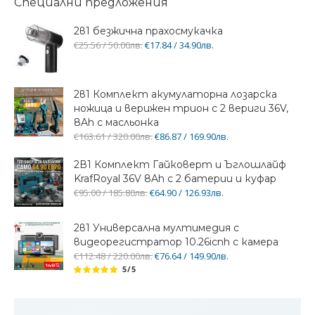
Специални предложения
2в1 безжична прахосмукачка
€25.56 / 50.00лв.
€17.84 / 34.90лв.
2в1 Комплект акумулаторна лозарска
ножица и верижен трион с 2 вериги 36V,
8Ah с масльонка
€163.61 / 320.00лв.
€86.87 / 169.90лв.
2В1 Комплект Гайковерт и Ъглошлайф
KrafRoyal 36V 8Ah с 2 батерии и куфар
€95.00 / 185.80лв.
€64.90 / 126.93лв.
2в1 Универсална мултимедия с
видеорегистратор 10.26icnh с камера
€112.48 / 220.00лв.
€76.64 / 149.90лв.
5/5