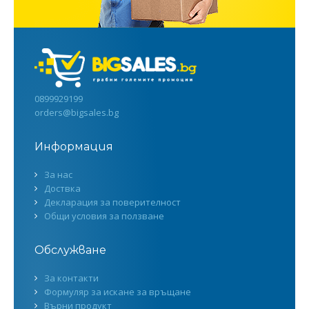
0899929199
orders@bigsales.bg
Информация
За нас
Доствка
Декларация за поверителност
Общи условия за ползване
Обслужване
За контакти
Формуляр за искане за връщане
Върни продукт