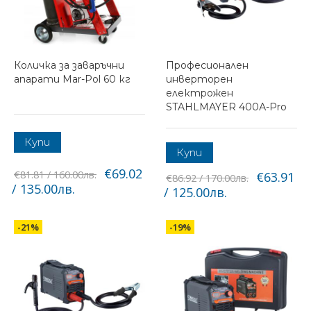
Количка за заваръчни
Професионален
апарати Mar-Pol 60 кг
инверторен
електрожен
STAHLMAYER 400А-Pro
Купи
Купи
€69.02
€81.81 / 160.00лв.
€63.91
€86.92 / 170.00лв.
/ 135.00лв.
/ 125.00лв.
-21%
-19%