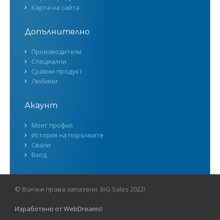
Карта на сайта
Допълнително
Производители
Специални
Сравни продукт
Любими
Акаунт
Моят профил
История на поръчките
Свали
Вход
© Всички права запазени. BIG Sales 2022!
Изработено от WebDreams!