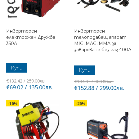
Инверторен
Инверторен
електрожен Дружба
телоподаващ апарат
350A
MIG, MAG, MMA за
заваряване без газ 400А
Купи
Купи
€132.42 / 259.00лв.
€184.07 / 360.00лв.
€69.02 / 135.00лв.
€152.88 / 299.00лв.
-16%
-26%