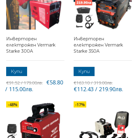
Инверторен
Инверторен
електрожен Vermark
електрожен Vermark
Starke 300A
Starke 350A
Купи
Купи
€58.80
€91.52 / 179.00лв.
€163.10 / 319.00лв.
/ 115.00лв.
€112.43 / 219.90лв.
-48%
-17%