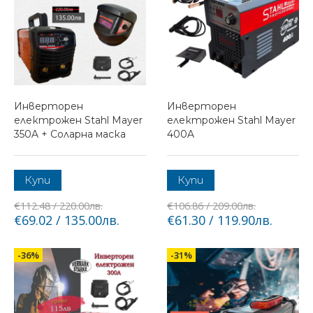
Инверторен
Инверторен
електрожен Stahl Mayer
електрожен Stahl Mayer
350A + Соларна маска
400A
Купи
Купи
€112.48 / 220.00лв.
€106.86 / 209.00лв.
€69.02 / 135.00лв.
€61.30 / 119.90лв.
-36%
-31%