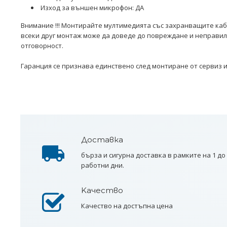
едийна навигация pop up 7inch
Универсална мултимед
Изход за външен микрофон: ДА
камера
Внимание !!! Монтирайте мултимедията със захранващите кабе
всеки друг монтаж може да доведе до повреждане и неправил
отговорност.
€76.18 / 149.00лв.
Купи
€51.08 / 99.90лв.
Гаранция се признава единствено след монтиране от сервиз 
Доставка
бърза и сигурна доставка в рамките на 1 до
работни дни.
Kачество
Качество на достъпна цена