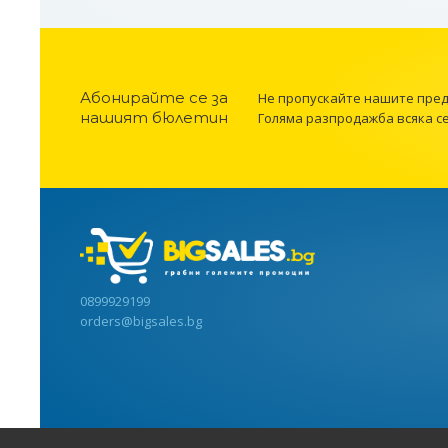
Абонирайте се за
Не пропускайте нашите пре
нашият бюлетин
Голяма разпродажба всяка с
0899929199
orders@bigsales.bg