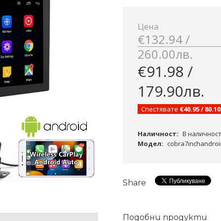
Цена
€132.94 /
260.00лв.
€91.98 /
179.90лв.
Спестявате
€40.95 / 80.1
Наличност:
В наличнос
Модел:
cobra7inchandroi
Share
Подобни продукти