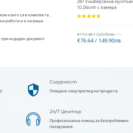
ия 7010B 2DIN със задна
2в1 Универсална мулти
10.26icnh с камера
ли които са в комплекта ,
на работа и е на ваша
€112.48 / 220.00лв.
Купи
и при издаден документ
€76.64 / 149.90лв.
Сигурност
 2
Плащане след преглед на продукта
24/7 Център
Професионална помощ за безпроблемно
пазаруване.