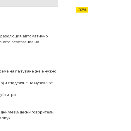
-32%
00 резолюция(автоматично
рното осветление на
време на пътуване (не е нужно
о) и споделяне на музика от
субтитри
адни/леви/десни говорители;
р звук