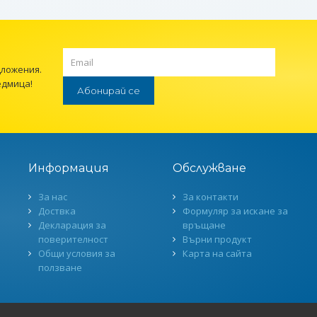
дложения.
едмица!
Абонирай се
Информация
Обслужване
За нас
За контакти
Доствка
Формуляр за искане за
Декларация за
връщане
поверителност
Върни продукт
Общи условия за
Карта на сайта
ползване