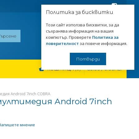
Последвайте ни:
Политика за бисквитки
Този сайт използва бисквитки, за да
съхранява информация на вашия
0899929199
компютър. Проверете
Политика за
Свържете се с нас!
поверителност
за повече информация.
Потвърди
КОШНИЦА
0
€0.00 / 0.00ЛВ.
дия Android 7inch COBRA
мултимедия Android 7inch
Напишете мнение