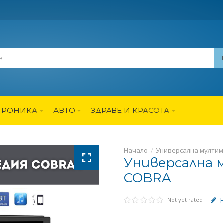
ТРОНИКА
АВТО
ЗДРАВЕ И КРАСОТА
Начало
Универсална мултиме
Универсална 
COBRA
Not yet rated