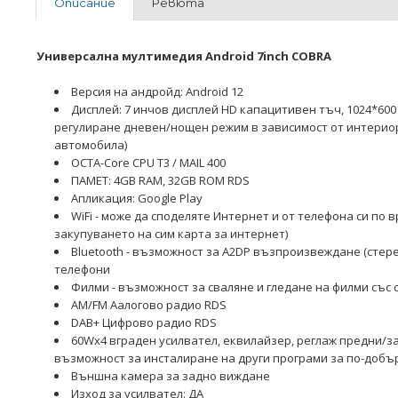
Описание
Ревюта
-33%
Универсална мултимедия Android 7inch COBRA
Версия на андройд: Android 12
Дисплей: 7 инчов дисплей HD капацитивен тъч, 1024*6
регулиране дневен/нощен режим в зависимост от интерио
автомобила)
OCTA-Core CPU Т3 / MAIL 400
ПАМЕТ: 4GB RAM, 32GB ROM RDS
Апликация: Google Play
WiFi - може да споделяте Интернет и от телефона си по 
закупуването на сим карта за интернет)
Bluetooth - възможност за A2DP възпроизвеждане (стере
телефони
Филми - възможност за сваляне и гледане на филми със 
AM/FM Аалогово радио RDS
DAB+ Цифрово радио RDS
60Wx4 вграден усилвател, еквилайзер, реглаж предни/з
възможност за инсталиране на други програми за по-добъ
Външна камера за задно виждане
Изход за усилвател: ДА