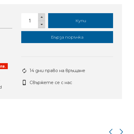
Купи
Бърза поръчка
0лв.
14 дни право на връщане
т
Свържете се с нас
d