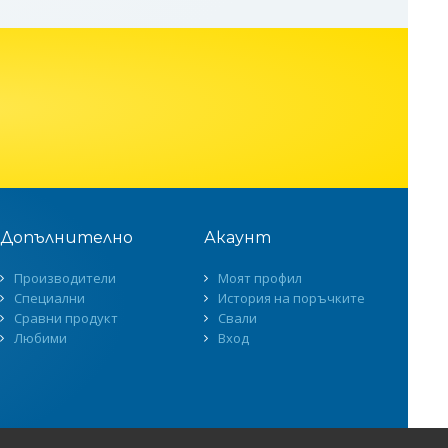
Допълнително
Акаунт
Производители
Моят профил
Специални
История на поръчките
Сравни продукт
Свали
Любими
Вход