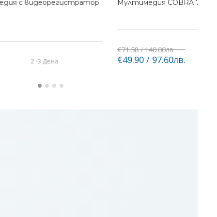
медия с видеорегистратор
Мултимедия COBRA 7inch
€71.58 / 140.00лв.
€49.90 / 97.60лв.
2 -3 Дена